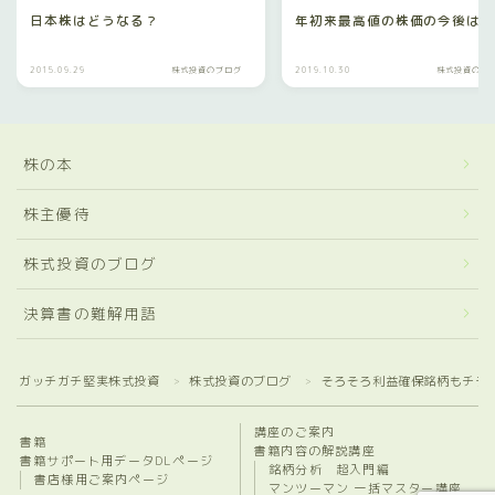
日本株はどうなる？
年初来最高値の株価の今後は
2015.09.29
株式投資のブログ
2019.10.30
株式投資のブ
株の本
株主優待
株式投資のブログ
決算書の難解用語
ガッチガチ堅実株式投資
株式投資のブログ
そろそろ利益確保銘柄もチラ
＞
＞
講座のご案内
書籍
書籍内容の解説講座
書籍サポート用データDLページ
銘柄分析 超入門編
書店様用ご案内ページ
マンツーマン 一括マスター講座