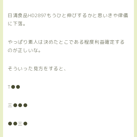
日清食品HD2897もうひと伸びするかと思いきや律儀
に下落。
やっぱり素人は決めたとこである程度利益確定する
のが正しいな。
そういった見方をすると、
T●●
三●●●
●●三●