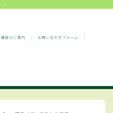
講座のご案内
お問い合わせフォーム
用データDLペ
書籍内容の解説講座
銘柄分析 超入門編
内ページ
マンツーマン 一括マスター
講座