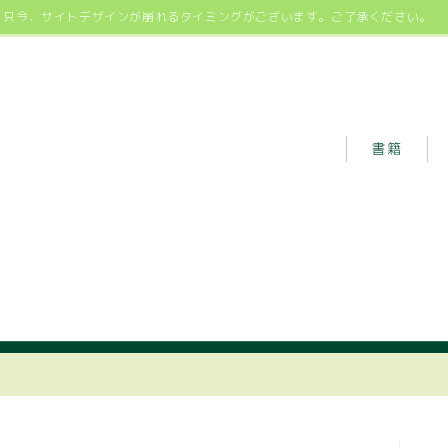
只今、サイトデザインが崩れるタイミングがございます。ご了承ください。
書籍
書籍サポート
ージ
書店様用ご案