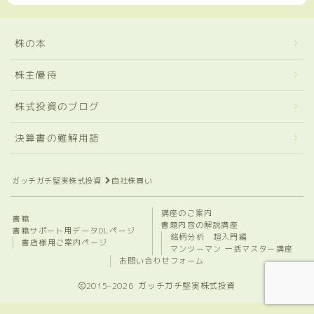
株の本
株主優待
株式投資のブログ
決算書の難解用語
ガッチガチ堅実株式投資
自社株買い
講座のご案内
書籍
書籍内容の解説講座
書籍サポート用データDLページ
銘柄分析 超入門編
書店様用ご案内ページ
マンツーマン 一括マスター講座
お問い合わせフォーム
2015–2026 ガッチガチ堅実株式投資